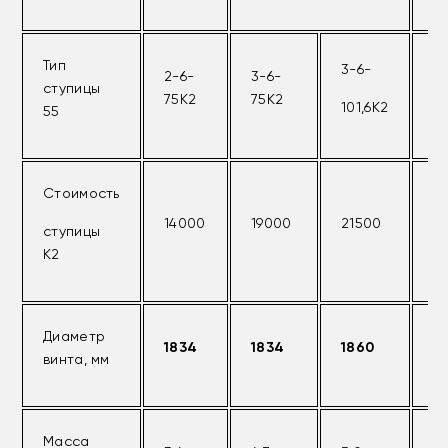
Тип
3-6-
2-6-
3-6-
4
ступицы
75К2
75К2
7
101,6К2
55
Стоимость
14000
19000
21500
2
ступицы
К2
Диаметр
1834
1834
1860
1
винта, мм
Масса