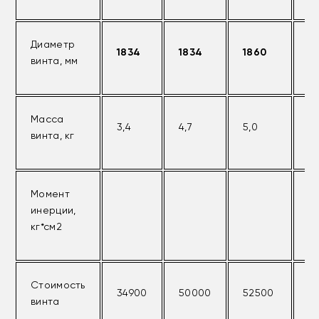
Диаметр
1834
1834
1860
1
винта, мм
Масса
3,4
4,7
5,0
6,
винта, кг
Момент
инерции,
кг*см2
Стоимость
34900
50000
52500
6
винта