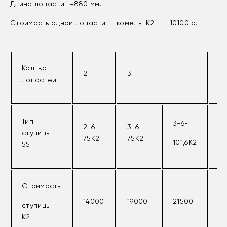
Длина лопасти L=880 мм.
Стоимость одной лопасти – комель К2 --- 10100 р.
Кол-во
2
3
4
лопастей
Тип
3-6-
2-6-
3-6-
4
ступицы
75К2
75К2
7
101,6К2
55
Стоимость
14000
19000
21500
2
ступицы
К2