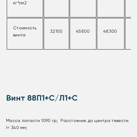
кг*см2
Стоимость
32100
45800
48300
58
винта
Винт 88П1+С/Л1+С
Масса лопасти 1090 гр; Расстояние до центра тяжести
l= 340 мм;