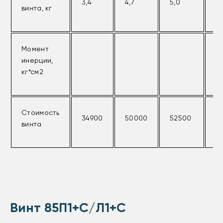
3,4
4,7
5,0
6,
винта, кг
Момент
инерции,
кг*см2
Стоимость
34900
50000
52500
6
винта
Винт 85П1+С/Л1+С