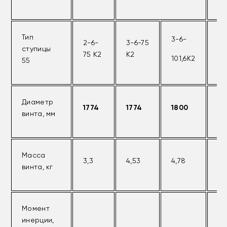
Тип
3-6-
2-6-
3-6-75
4-
ступицы
75 К2
К2
75
101,6К2
55
Диаметр
1774
1774
1800
17
винта, мм
Масса
3,3
4,53
4,78
5,
винта, кг
Момент
инерции,